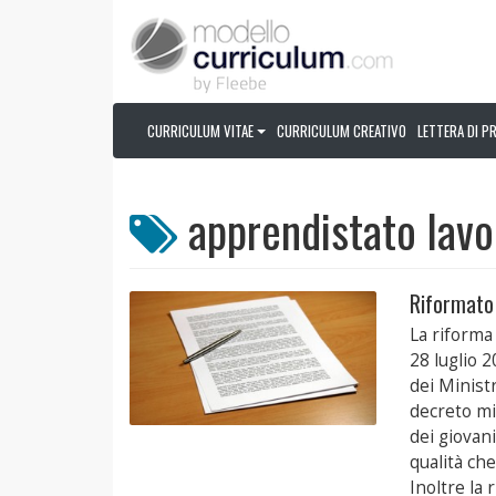
CURRICULUM VITAE
CURRICULUM CREATIVO
LETTERA DI P
apprendistato lavor
Riformato 
La riforma
28 luglio 
dei Ministr
decreto min
dei giovan
qualità ch
Inoltre la 