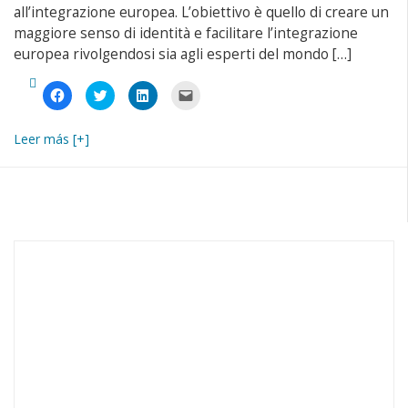
all’integrazione europea. L’obiettivo è quello di creare un
maggiore senso di identità e facilitare l’integrazione
europea rivolgendosi sia agli esperti del mondo […]
Fai
Fai
Fai
Fai
clic
clic
clic
clic
per
qui
qui
per
condividere
per
per
inviare
su
condividere
condividere
un
Leer más [+]
Facebook
su
su
link
(Si
Twitter
LinkedIn
a
apre
(Si
(Si
un
in
apre
apre
amico
una
in
in
via
nuova
una
una
e-
finestra)
nuova
nuova
mail
finestra)
finestra)
(Si
apre
in
una
nuova
finestra)