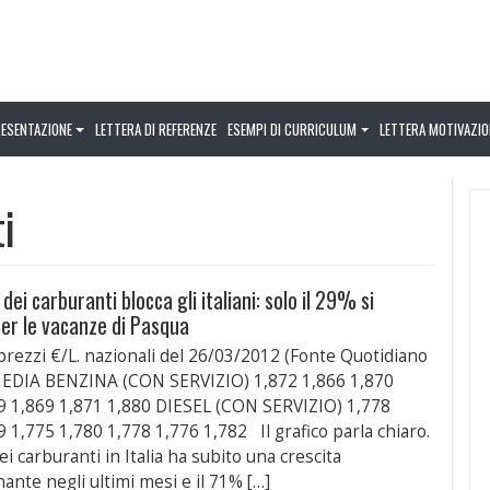
RESENTAZIONE
LETTERA DI REFERENZE
ESEMPI DI CURRICULUM
LETTERA MOTIVAZIO
i
ei carburanti blocca gli italiani: solo il 29% si
er le vacanze di Pasqua
 prezzi €/L. nazionali del 26/03/2012 (Fonte Quotidiano
MEDIA BENZINA (CON SERVIZIO) 1,872 1,866 1,870
9 1,869 1,871 1,880 DIESEL (CON SERVIZIO) 1,778
9 1,775 1,780 1,778 1,776 1,782 Il grafico parla chiaro.
ei carburanti in Italia ha subito una crescita
ante negli ultimi mesi e il 71% […]