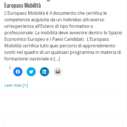
Europass Mobilità
L’Europass Mobilità è il documento che certifica le
competenze acquisite da un individuo attraverso
un’esperienza all’Estero di tipo formativo o
professionale. La mobilità deve avvenire dentro lo Spazio
Economico Europeo e i Paesi Candidati. L’Europass
Mobilità certifica tutti quei percorsi di apprendimento
svolti nel quadro di un qualsiasi programma in materia di
formazione nazionale e […]
Fai
Fai
Fai
Fai
clic
clic
clic
clic
per
qui
qui
per
condividere
per
per
inviare
su
condividere
condividere
un
Leer más [+]
Facebook
su
su
link
(Si
Twitter
LinkedIn
a
apre
(Si
(Si
un
in
apre
apre
amico
una
in
in
via
nuova
una
una
e-
finestra)
nuova
nuova
mail
finestra)
finestra)
(Si
apre
in
una
nuova