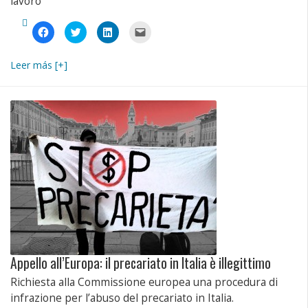
lavoro
Fai
Fai
Fai
Fai
clic
clic
clic
clic
per
qui
qui
per
condividere
per
per
inviare
su
condividere
condividere
un
Leer más [+]
Facebook
su
su
link
(Si
Twitter
LinkedIn
a
apre
(Si
(Si
un
in
apre
apre
amico
una
in
in
via
nuova
una
una
e-
finestra)
nuova
nuova
mail
finestra)
finestra)
(Si
apre
in
una
nuova
finestra)
Appello all’Europa: il precariato in Italia è illegittimo
Richiesta alla Commissione europea una procedura di
infrazione per l’abuso del precariato in Italia.