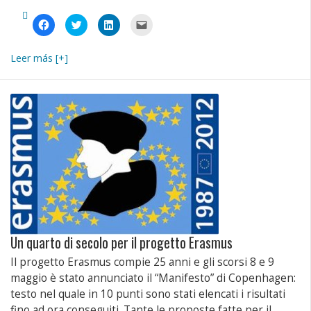
Fai
Fai
Fai
Fai
clic
clic
clic
clic
per
qui
qui
per
condividere
per
per
inviare
su
condividere
condividere
un
Leer más [+]
Facebook
su
su
link
(Si
Twitter
LinkedIn
a
apre
(Si
(Si
un
in
apre
apre
amico
una
in
in
via
nuova
una
una
e-
finestra)
nuova
nuova
mail
finestra)
finestra)
(Si
apre
in
una
nuova
finestra)
Un quarto di secolo per il progetto Erasmus
Il progetto Erasmus compie 25 anni e gli scorsi 8 e 9
maggio è stato annunciato il “Manifesto” di Copenhagen:
testo nel quale in 10 punti sono stati elencati i risultati
fino ad ora conseguiti. Tante le proposte fatte per il