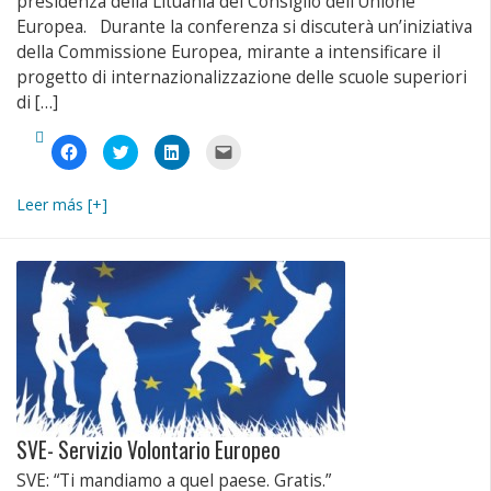
presidenza della Lituania del Consiglio dell’Unione
Europea. Durante la conferenza si discuterà un’iniziativa
della Commissione Europea, mirante a intensificare il
progetto di internazionalizzazione delle scuole superiori
di […]
Fai
Fai
Fai
Fai
clic
clic
clic
clic
per
qui
qui
per
condividere
per
per
inviare
su
condividere
condividere
un
Leer más [+]
Facebook
su
su
link
(Si
Twitter
LinkedIn
a
apre
(Si
(Si
un
in
apre
apre
amico
una
in
in
via
nuova
una
una
e-
finestra)
nuova
nuova
mail
finestra)
finestra)
(Si
apre
in
una
nuova
finestra)
SVE- Servizio Volontario Europeo
SVE: “Ti mandiamo a quel paese. Gratis.”