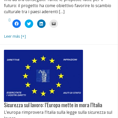
futuro: il progetto ha come obiettivo favorire lo scambio
culturale tra i paesi aderenti […]
Fai
Fai
Fai
Fai
clic
clic
clic
clic
per
qui
qui
per
condividere
per
per
inviare
su
condividere
condividere
un
Leer más [+]
Facebook
su
su
link
(Si
Twitter
LinkedIn
a
apre
(Si
(Si
un
in
apre
apre
amico
una
in
in
via
nuova
una
una
e-
finestra)
nuova
nuova
mail
finestra)
finestra)
(Si
apre
in
una
nuova
finestra)
Sicurezza sul lavoro: l’Europa mette in mora l’Italia
L’europa rimprovera l’Italia sulla legge sulla sicurezza sul