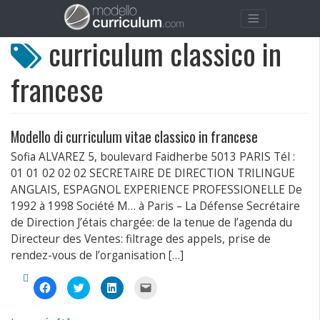
curriculum classico in
francese
Modello di curriculum vitae classico in francese
Sofia ALVAREZ 5, boulevard Faidherbe 5013 PARIS Tél :
01 01 02 02 02 SECRETAIRE DE DIRECTION TRILINGUE
ANGLAIS, ESPAGNOL EXPERIENCE PROFESSIONELLE De
1992 à 1998 Société M… à Paris – La Défense Secrétaire
de Direction J’étais chargée: de la tenue de l’agenda du
Directeur des Ventes: filtrage des appels, prise de
rendez-vous de l’organisation […]
Fai
Fai
Fai
Fai
clic
clic
clic
clic
per
qui
qui
per
condividere
per
per
inviare
su
condividere
condividere
un