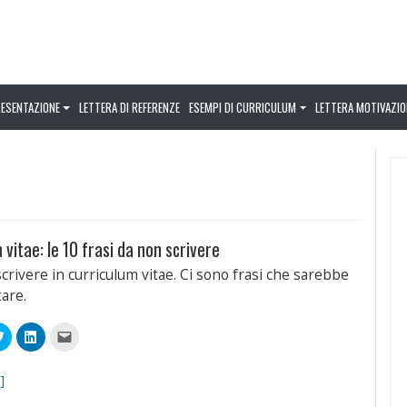
RESENTAZIONE
LETTERA DI REFERENZE
ESEMPI DI CURRICULUM
LETTERA MOTIVAZIO
 vitae: le 10 frasi da non scrivere
crivere in curriculum vitae. Ci sono frasi che sarebbe
tare.
Fai
Fai
Fai
clic
clic
clic
qui
qui
per
videre
per
per
inviare
condividere
condividere
un
]
book
su
su
link
Twitter
LinkedIn
a