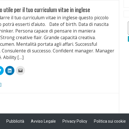
(Si
(Si
un
apre
apre
amico
 utile per il tuo curriculum vitae in inglese
in
in
via
a
una
una
e-
ra)
nuova
nuova
mail
arre il tuo curriculum vitae in inglese questo piccolo
finestra)
finestra)
(Si
apre
 potrà esserti d’aiuto. Date of birth. Data di nascita
in
una
thinker. Persona capace di pensare in maniera
nuova
finestra)
 Strong creative flair. Grande capacità creativa.
cumen. Mentalità portata agli affari. Successful
. Consulente di successo. Confident manager. Manager
. Ability […]
Fai
Fai
Fai
clic
clic
clic
qui
qui
per
videre
per
per
inviare
condividere
condividere
un
]
book
su
su
link
Twitter
LinkedIn
a
(Si
(Si
un
apre
apre
amico
in
in
via
a
una
una
e-
ra)
nuova
nuova
mail
finestra)
finestra)
(Si
apre
in
Pubblicità
una
Avviso Legale
Privacy Policy
Politica sui cookie
nuova
finestra)