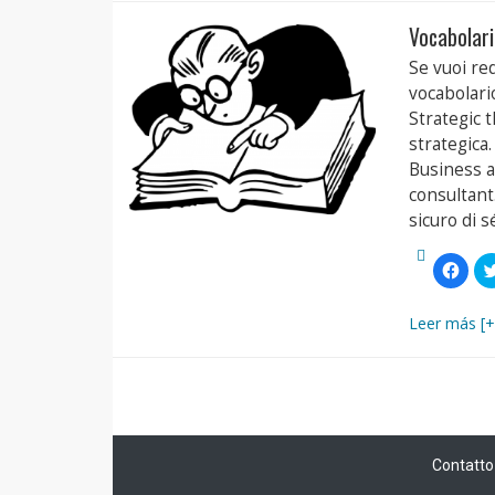
apre
in
Vocabolario
una
nuov
finest
Se vuoi red
vocabolario
Strategic 
strategica.
Business a
consultant
sicuro di sé
Fai
clic
per
condi
su
Leer más [+
Face
(Si
apre
in
una
nuov
finest
Contatto