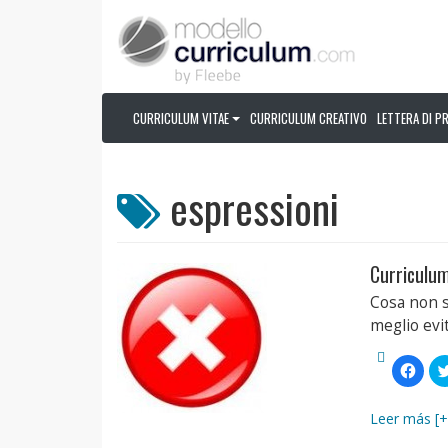
CURRICULUM VITAE
CURRICULUM CREATIVO
LETTERA DI P
espressioni
Curriculum
Cosa non s
meglio evi
Fai
clic
per
condi
su
Leer más [+
Face
(Si