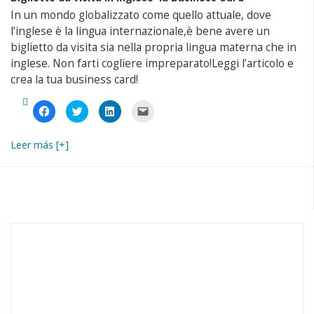
In un mondo globalizzato come quello attuale, dove
l’inglese è la lingua internazionale,è bene avere un
biglietto da visita sia nella propria lingua materna che in
inglese. Non farti cogliere impreparato!Leggi l’articolo e
crea la tua business card!
Fai
Fai
Fai
Fai
clic
clic
clic
clic
per
qui
qui
per
condividere
per
per
inviare
su
condividere
condividere
un
Leer más [+]
Facebook
su
su
link
(Si
Twitter
LinkedIn
a
apre
(Si
(Si
un
in
apre
apre
amico
una
in
in
via
nuova
una
una
e-
finestra)
nuova
nuova
mail
finestra)
finestra)
(Si
apre
in
una
nuova
finestra)