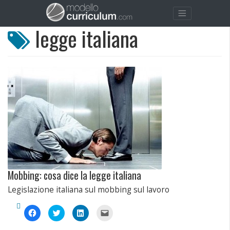
legge italiana
Mobbing: cosa dice la legge italiana
Legislazione italiana sul mobbing sul lavoro
Fai
Fai
Fai
Fai
clic
clic
clic
clic
per
qui
qui
per
condividere
per
per
inviare