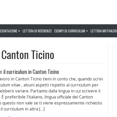
RESENTAZIONE
LETTERA DI REFERENZE
ESEMPI DI CURRICULUM
LETTERA MOTIVAZIO
l Canton Ticino
r il curriculum in Canton Ticino
avoro in Canton Ticino tieni in conto che, quando scrivi
iculum vitae , alcuni aspetti rispetto al curriculum per
trebbero variare. Partiamo dalla lingua in cui scrivere il
 È preferibile l’italiano, lingua ufficiale del Canton
ò questo non vale se ti viene espressamente richiesto
 il curriculum in altra […]