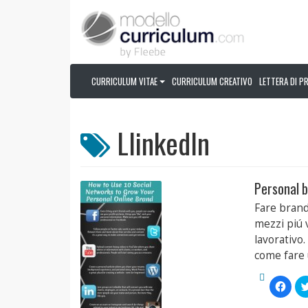
CURRICULUM VITAE
CURRICULUM CREATIVO
LETTERA DI P
LlinkedIn
Personal b
Fare brandi
mezzi piú 
lavorativo
come fare 
Fai
clic
per