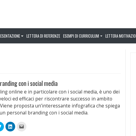
RESENTAZIONE
LETTERA DI REFERENZE
ESEMPI DI CURRICULUM
LETTERA MOTIVAZIO
randing con i social media
ng online e in particolare con i social media, è uno dei
veloci ed efficaci per riscontrare successo in ambito
. Viene proposta un’interessante infografica che spiega
un personal branding con i social media.
Fai
Fai
Fai
clic
clic
clic
qui
qui
per