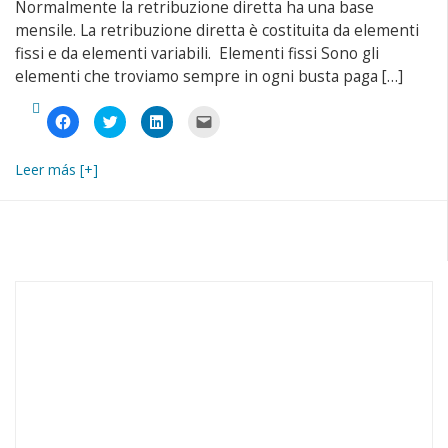
Normalmente la retribuzione diretta ha una base
mensile. La retribuzione diretta è costituita da elementi
fissi e da elementi variabili. Elementi fissi Sono gli
elementi che troviamo sempre in ogni busta paga […]
Fai
Fai
Fai
Fai
clic
clic
clic
clic
per
qui
qui
per
condividere
per
per
inviare
su
condividere
condividere
un
Leer más [+]
Facebook
su
su
link
(Si
Twitter
LinkedIn
a
apre
(Si
(Si
un
in
apre
apre
amico
una
in
in
via
nuova
una
una
e-
finestra)
nuova
nuova
mail
finestra)
finestra)
(Si
apre
in
una
nuova
finestra)