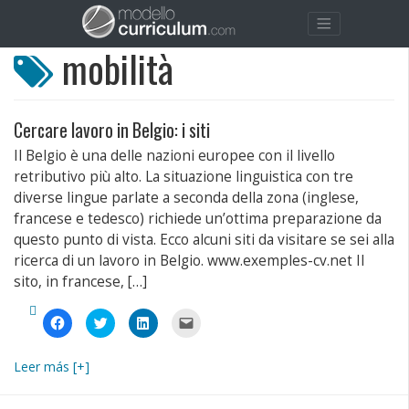
mobilità
Cercare lavoro in Belgio: i siti
Il Belgio è una delle nazioni europee con il livello
retributivo più alto. La situazione linguistica con tre
diverse lingue parlate a seconda della zona (inglese,
francese e tedesco) richiede un’ottima preparazione da
questo punto di vista. Ecco alcuni siti da visitare se sei alla
ricerca di un lavoro in Belgio. www.exemples-cv.net Il
sito, in francese, […]
Fai
Fai
Fai
Fai
clic
clic
clic
clic
per
qui
qui
per
condividere
per
per
inviare
su
condividere
condividere
un
Leer más [+]
Facebook
su
su
link
(Si
Twitter
LinkedIn
a
apre
(Si
(Si
un
in
apre
apre
amico