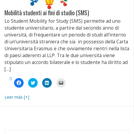
Mobilità studenti ai fini di studio (SMS)
Lo Student Mobility for Study (SMS) permette ad uno
studente universitario, a partire dal secondo anno di
università, di frequentare un periodo di studi all’interno
di un’università straniera che sia in possesso della Carta
Universitaria Erasmus e che ovviamente rientri nella lista
di paesi aderenti al LLP. Tra le due università viene
stipulato un accordo bilaterale e lo studente ha diritto ad
[…]
Fai
Fai
Fai
Fai
clic
clic
clic
clic
per
qui
qui
per
condividere
per
per
inviare
su
condividere
condividere
un
Leer más [+]
Facebook
su
su
link
(Si
Twitter
LinkedIn
a
apre
(Si
(Si
un
in
apre
apre
amico
una
in
in
via
nuova
una
una
e-
finestra)
nuova
nuova
mail
finestra)
finestra)
(Si
apre
in