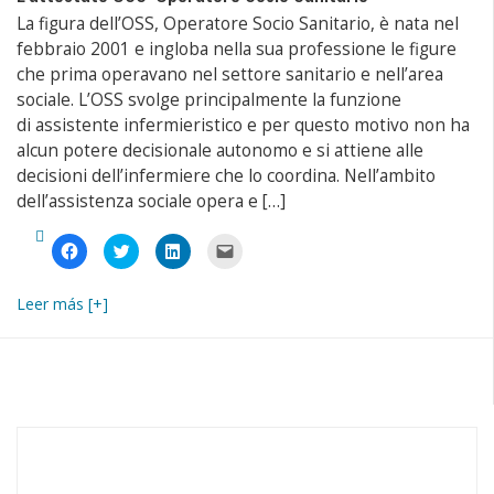
La figura dell’OSS, Operatore Socio Sanitario, è nata nel
febbraio 2001 e ingloba nella sua professione le figure
che prima operavano nel settore sanitario e nell’area
sociale. L’OSS svolge principalmente la funzione
di assistente infermieristico e per questo motivo non ha
alcun potere decisionale autonomo e si attiene alle
decisioni dell’infermiere che lo coordina. Nell’ambito
dell’assistenza sociale opera e […]
Fai
Fai
Fai
Fai
clic
clic
clic
clic
per
qui
qui
per
condividere
per
per
inviare
su
condividere
condividere
un
Leer más [+]
Facebook
su
su
link
(Si
Twitter
LinkedIn
a
apre
(Si
(Si
un
in
apre
apre
amico
una
in
in
via
nuova
una
una
e-
finestra)
nuova
nuova
mail
finestra)
finestra)
(Si
apre
in
una
nuova
finestra)