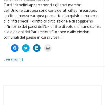
Tutti i cittadini appartenenti agli stati membri
dell’Unione Europea sono considerati cittadini europei.
La cittadinanza europea permette di acquisire una serie
di diritti speciali: diritto di circolazione e di soggiorno
all’interno dei paesi dell’UE diritto di voto e di candidatura
alle elezioni del Parlamento Europeo e alle elezioni
comunali del paese in cui si vive […]
Fai
Fai
Fai
Fai
clic
clic
clic
clic
per
qui
qui
per
condividere
per
per
inviare
su
condividere
condividere
un
Leer más [+]
Facebook
su
su
link
(Si
Twitter
LinkedIn
a
apre
(Si
(Si
un
in
apre
apre
amico
una
in
in
via
nuova
una
una
e-
finestra)
nuova
nuova
mail
finestra)
finestra)
(Si
apre
in
una
nuova
finestra)