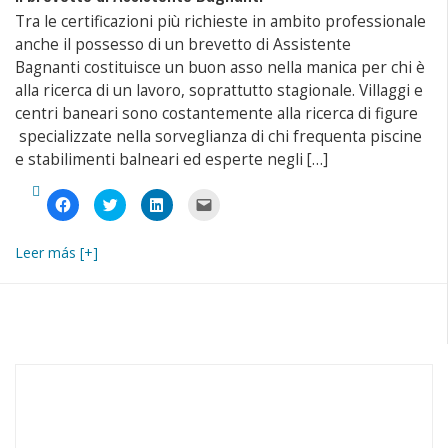
Tra le certificazioni più richieste in ambito professionale
anche il possesso di un brevetto di Assistente
Bagnanti costituisce un buon asso nella manica per chi è
alla ricerca di un lavoro, soprattutto stagionale. Villaggi e
centri baneari sono costantemente alla ricerca di figure
specializzate nella sorveglianza di chi frequenta piscine
e stabilimenti balneari ed esperte negli […]
Fai
Fai
Fai
Fai
clic
clic
clic
clic
per
qui
qui
per
condividere
per
per
inviare
su
condividere
condividere
un
Leer más [+]
Facebook
su
su
link
(Si
Twitter
LinkedIn
a
apre
(Si
(Si
un
in
apre
apre
amico
una
in
in
via
nuova
una
una
e-
finestra)
nuova
nuova
mail
finestra)
finestra)
(Si
apre
in
una
nuova
finestra)