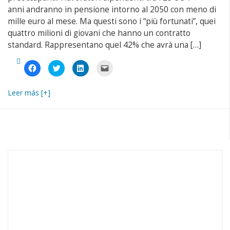
anni andranno in pensione intorno al 2050 con meno di
mille euro al mese. Ma questi sono i “più fortunati”, quei
quattro milioni di giovani che hanno un contratto
standard. Rappresentano quel 42% che avrà una […]
Fai
Fai
Fai
Fai
clic
clic
clic
clic
per
qui
qui
per
condividere
per
per
inviare
su
condividere
condividere
un
Leer más [+]
Facebook
su
su
link
(Si
Twitter
LinkedIn
a
apre
(Si
(Si
un
in
apre
apre
amico
una
in
in
via
nuova
una
una
e-
finestra)
nuova
nuova
mail
finestra)
finestra)
(Si
apre
in
una
nuova
finestra)