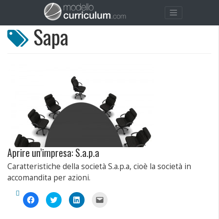
Sapa
Aprire un’impresa: S.a.p.a
Caratteristiche della società S.a.p.a, cioè la società in
accomandita per azioni.
Fai
Fai
Fai
Fai
clic
clic
clic
clic
per
qui
qui
per
condividere
per
per
inviare