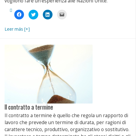
vogliono fare un’esperienza alle Nazioni Unite.
Fai
Fai
Fai
Fai
clic
clic
clic
clic
per
qui
qui
per
condividere
per
per
inviare
su
condividere
condividere
un
Leer más [+]
Facebook
su
su
link
(Si
Twitter
LinkedIn
a
apre
(Si
(Si
un
in
apre
apre
amico
una
in
in
via
nuova
una
una
e-
finestra)
nuova
nuova
mail
finestra)
finestra)
(Si
apre
in
una
nuova
finestra)
Il contratto a termine
Il contratto a termine è quello che regola un rapporto di
lavoro che prevede un termine di durata, per ragioni di
carattere tecnico, produttivo, organizzativo o sostitutivo.