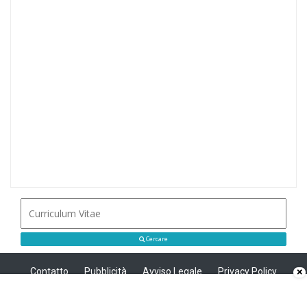
Cercare
Contatto
Pubblicità
Avviso Legale
Privacy Policy
×
Politica sui cookie
Privacy
Copyright © 2008 - 2026 Modello Curriculum