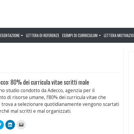
RESENTAZIONE
LETTERA DI REFERENZE
ESEMPI DI CURRICULUM
LETTERA MOTIVAZIO
ecco: 80% dei curricula vitae scritti male
o studio condotto da Adecco, agenzia per il
to di risorse umane, l’80% dei curricula vitae che
si trova a selezionare quotidianamente vengono scartati
rché mal scritti e mal organizzati.
Fai
Fai
Fai
clic
clic
clic
qui
qui
per