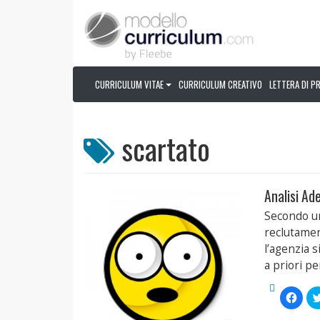
CURRICULUM VITAE
CURRICULUM CREATIVO
LETTERA DI P
scartato
Analisi Ad
Secondo un
reclutamen
l’agenzia 
a priori pe
Fai
clic
per