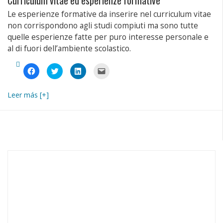
Curriculum vitae ed esperienze formative
Le esperienze formative da inserire nel curriculum vitae
non corrispondono agli studi compiuti ma sono tutte
quelle esperienze fatte per puro interesse personale e
al di fuori dell’ambiente scolastico.
Fai
Fai
Fai
Fai
clic
clic
clic
clic
per
qui
qui
per
condividere
per
per
inviare
su
condividere
condividere
un
Leer más [+]
Facebook
su
su
link
(Si
Twitter
LinkedIn
a
apre
(Si
(Si
un
in
apre
apre
amico
una
in
in
via
nuova
una
una
e-
finestra)
nuova
nuova
mail
finestra)
finestra)
(Si
apre
in
una
nuova
finestra)