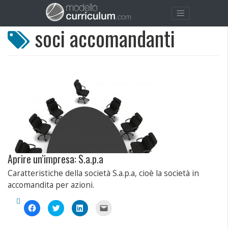
soci accomandanti
Aprire un’impresa: S.a.p.a
Caratteristiche della società S.a.p.a, cioè la società in
accomandita per azioni.
Fai
Fai
Fai
Fai
clic
clic
clic
clic
per
qui
qui
per
condividere
per
per
inviare