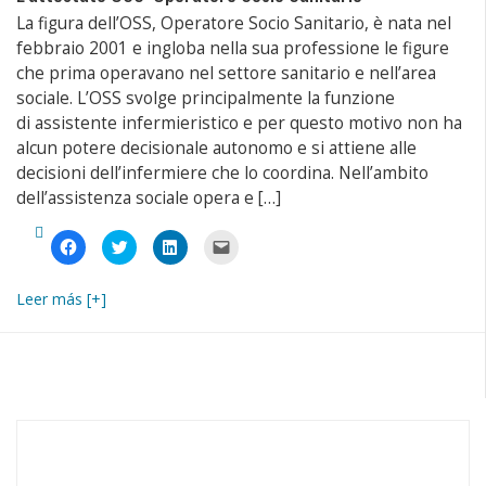
La figura dell’OSS, Operatore Socio Sanitario, è nata nel
febbraio 2001 e ingloba nella sua professione le figure
che prima operavano nel settore sanitario e nell’area
sociale. L’OSS svolge principalmente la funzione
di assistente infermieristico e per questo motivo non ha
alcun potere decisionale autonomo e si attiene alle
decisioni dell’infermiere che lo coordina. Nell’ambito
dell’assistenza sociale opera e […]
Fai
Fai
Fai
Fai
clic
clic
clic
clic
per
qui
qui
per
condividere
per
per
inviare
su
condividere
condividere
un
Leer más [+]
Facebook
su
su
link
(Si
Twitter
LinkedIn
a
apre
(Si
(Si
un
in
apre
apre
amico
una
in
in
via
nuova
una
una
e-
finestra)
nuova
nuova
mail
finestra)
finestra)
(Si
apre
in
una
nuova
finestra)