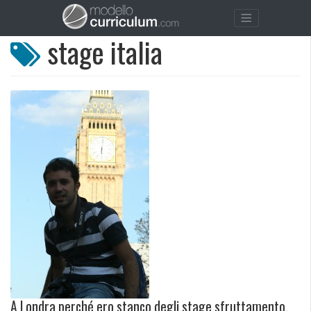
stage italia
A Londra perché ero stanco degli stage sfruttamento.