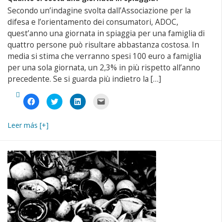
Secondo un’indagine svolta dall’Associazione per la
difesa e l’orientamento dei consumatori, ADOC,
quest’anno una giornata in spiaggia per una famiglia di
quattro persone può risultare abbastanza costosa. In
media si stima che verranno spesi 100 euro a famiglia
per una sola giornata, un 2,3% in più rispetto all’anno
precedente. Se si guarda più indietro la […]
Fai
Fai
Fai
Fai
clic
clic
clic
clic
per
qui
qui
per
condividere
per
per
inviare
su
condividere
condividere
un
Leer más [+]
Facebook
su
su
link
(Si
Twitter
LinkedIn
a
apre
(Si
(Si
un
in
apre
apre
amico
una
in
in
via
nuova
una
una
e-
finestra)
nuova
nuova
mail
finestra)
finestra)
(Si
apre
in
una
nuova
finestra)