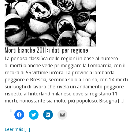
Morti bianche 2011: i dati per regione
La penosa classifica delle regioni in base al numero
di morti bianche vede primeggiare la Lombardia, con il
record di 55 vittime fin’ora. La provincia lombarda
peggiore è Brescia, seconda solo a Torino, con 14 morti
sui luoghi di lavoro che rivela un andamento peggiore
rispetto all’interland milanese dove si registano 11
morti, nonostante sia molto più popoloso. Bisogna […]
Fai
Fai
Fai
Fai
clic
clic
clic
clic
per
qui
qui
per
condividere
per
per
inviare
su
condividere
condividere
un
Leer más [+]
Facebook
su
su
link
(Si
Twitter
LinkedIn
a