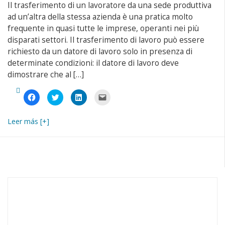
Il trasferimento di un lavoratore da una sede produttiva
ad un’altra della stessa azienda è una pratica molto
frequente in quasi tutte le imprese, operanti nei più
disparati settori. Il trasferimento di lavoro può essere
richiesto da un datore di lavoro solo in presenza di
determinate condizioni: il datore di lavoro deve
dimostrare che al […]
Fai
Fai
Fai
Fai
clic
clic
clic
clic
per
qui
qui
per
condividere
per
per
inviare
su
condividere
condividere
un
Leer más [+]
Facebook
su
su
link
(Si
Twitter
LinkedIn
a
apre
(Si
(Si
un
in
apre
apre
amico
una
in
in
via
nuova
una
una
e-
finestra)
nuova
nuova
mail
finestra)
finestra)
(Si
apre
in
una
nuova
finestra)