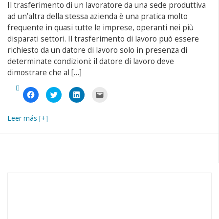
Il trasferimento di un lavoratore da una sede produttiva
ad un’altra della stessa azienda è una pratica molto
frequente in quasi tutte le imprese, operanti nei più
disparati settori. Il trasferimento di lavoro può essere
richiesto da un datore di lavoro solo in presenza di
determinate condizioni: il datore di lavoro deve
dimostrare che al […]
Fai
Fai
Fai
Fai
clic
clic
clic
clic
per
qui
qui
per
condividere
per
per
inviare
su
condividere
condividere
un
Leer más [+]
Facebook
su
su
link
(Si
Twitter
LinkedIn
a
apre
(Si
(Si
un
in
apre
apre
amico
una
in
in
via
nuova
una
una
e-
finestra)
nuova
nuova
mail
finestra)
finestra)
(Si
apre
in
una
nuova
finestra)