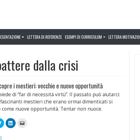
RESENTAZIONE
LETTERA DI REFERENZE
ESEMPI DI CURRICULUM
LETTERA MOTIVAZIO
ttere dalla crisi
iscopre i mestieri: vecchie e nuove opportunità
chiede di “far di necessità virtù”. Il passato può aiutarci:
ffascinanti mestieri che erano ormai dimenticati si
 come nuove opportunità. Tentar non nuoce.
Fai
Fai
Fai
clic
clic
clic
qui
qui
per
videre
per
per
inviare
condividere
condividere
un
]