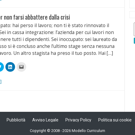
book
su
su
link
Twitter
LinkedIn
a
(Si
(Si
un
apre
apre
amico
r non farsi abbattere dalla crisi
in
in
via
a
una
una
e-
ra)
nuova
nuova
mail
pato: hai perso il lavoro; non ti è stato rinnovato il
finestra)
finestra)
(Si
apre
Sei in cassa integrazione: l’azienda per cui lavori non
in
una
ere tutti i dipendenti. Sei inoccupato: sei laureato da
nuova
finestra)
sso si è concluso anche l’ultimo stage senza nessuna
lavoro. Un altro stagista ha preso il tuo posto. Hai […]
Fai
Fai
Fai
clic
clic
clic
qui
qui
per
videre
per
per
inviare
condividere
condividere
un
]
book
su
su
link
Twitter
LinkedIn
a
(Si
(Si
un
apre
apre
amico
in
in
via
a
una
una
e-
ra)
nuova
nuova
mail
finestra)
finestra)
(Si
apre
in
Pubblicità
una
Avviso Legale
Privacy Policy
Politica sui cookie
nuova
finestra)
Copyright © 2008 - 2026 Modello Curriculum