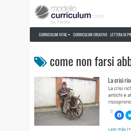
CURRICULUM VITAE
CURRICULUM CREATIVO
LETTERA DI P
come non farsi abba
La crisi r
La crisi ri
antichi e a
riscoprono
Fai
clic
per
condi
su
Leer más [+