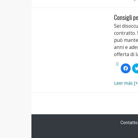
Face
(Si
apre
in
Consigli pe
una
nuov
finest
Sei disoccu
contratto. 
può manten
anni e ade
offerta di 
Fai
clic
per
condi
su
Leer más [+
Face
(Si
apre
in
una
nuov
finest
Contatto