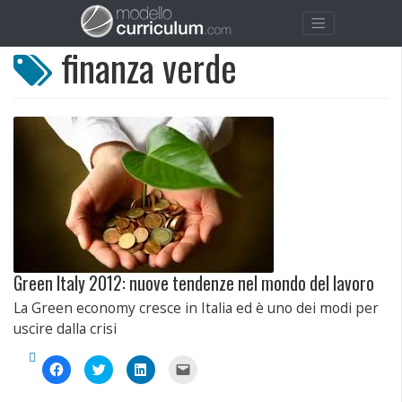
finanza verde
Green Italy 2012: nuove tendenze nel mondo del lavoro
La Green economy cresce in Italia ed è uno dei modi per
uscire dalla crisi
Fai
Fai
Fai
Fai
clic
clic
clic
clic
per
qui
qui
per
condividere
per
per
inviare