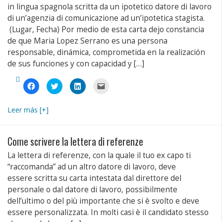
in lingua spagnola scritta da un ipotetico datore di lavoro
di un’agenzia di comunicazione ad un’ipotetica stagista.
(Lugar, Fecha) Por medio de esta carta dejo constancia
de que Maria Lopez Serrano es una persona
responsable, dinámica, comprometida en la realización
de sus funciones y con capacidad y […]
Fai
Fai
Fai
Fai
clic
clic
clic
clic
per
qui
qui
per
condividere
per
per
inviare
su
condividere
condividere
un
Leer más [+]
Facebook
su
su
link
(Si
Twitter
LinkedIn
a
apre
(Si
(Si
un
in
apre
apre
amico
una
in
in
via
Come scrivere la lettera di referenze
nuova
una
una
e-
finestra)
nuova
nuova
mail
La lettera di referenze, con la quale il tuo ex capo ti
finestra)
finestra)
(Si
apre
“raccomanda” ad un altro datore di lavoro, deve
in
una
essere scritta su carta intestata dal direttore del
nuova
finestra)
personale o dal datore di lavoro, possibilmente
dell’ultimo o del più importante che si è svolto e deve
essere personalizzata. In molti casi è il candidato stesso