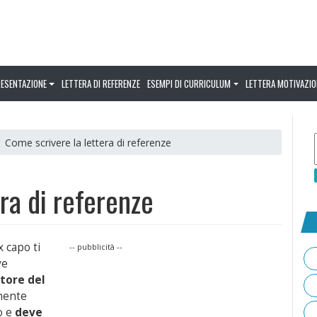
RESENTAZIONE
LETTERA DI REFERENZE
ESEMPI DI CURRICULUM
LETTERA MOTIVAZIO
| Come scrivere la lettera di referenze
ra di referenze
x capo ti
-- pubblicità --
ve
ttore del
lmente
o e
deve