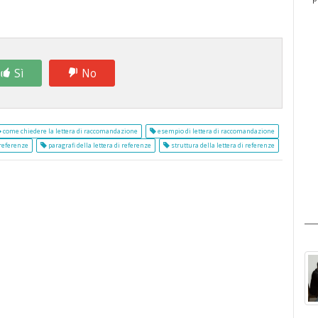
Sì
No
come chiedere la lettera di raccomandazione
esempio di lettera di raccomandazione
 referenze
paragrafi della lettera di referenze
struttura della lettera di referenze