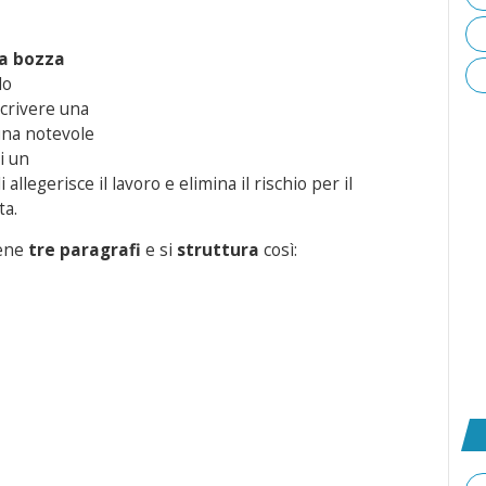
la bozza
lo
scrivere una
una notevole
i un
allegerisce il lavoro e elimina il rischio per il
ta.
iene
tre paragrafi
e si
struttura
così: