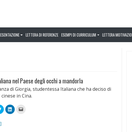
RESENTAZIONE
LETTERA DI REFERENZE
ESEMPI DI CURRICULUM
LETTERA MOTIVAZIO
taliana nel Paese degli occhi a mandorla
nza di Giorgia, studentessa Italiana che ha deciso di
 cinese in Cina.
Fai
Fai
Fai
clic
clic
clic
qui
qui
per
videre
per
per
inviare
condividere
condividere
un
]
book
su
su
link
Twitter
LinkedIn
a