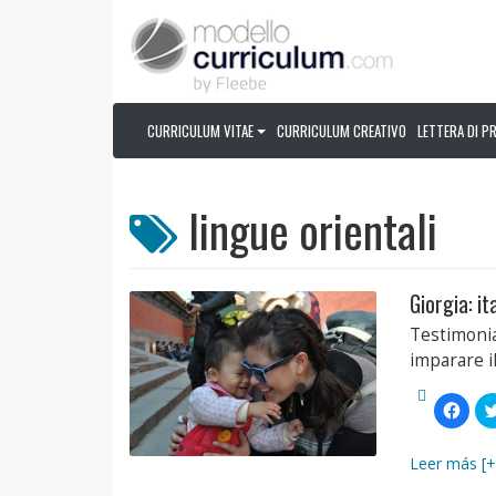
CURRICULUM VITAE
CURRICULUM CREATIVO
LETTERA DI P
lingue orientali
Giorgia: i
Testimonia
imparare il
Fai
clic
per
condi
su
Leer más [+
Face
(Si