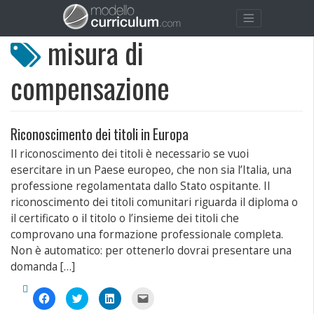
misura di
compensazione
Riconoscimento dei titoli in Europa
Il riconoscimento dei titoli è necessario se vuoi
esercitare in un Paese europeo, che non sia l’Italia, una
professione regolamentata dallo Stato ospitante. Il
riconoscimento dei titoli comunitari riguarda il diploma o
il certificato o il titolo o l’insieme dei titoli che
comprovano una formazione professionale completa.
Non è automatico: per ottenerlo dovrai presentare una
domanda […]
Fai
Fai
Fai
Fai
clic
clic
clic
clic
per
qui
qui
per