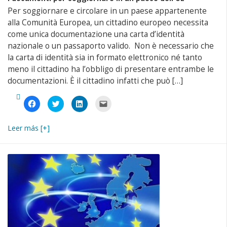
Per soggiornare e circolare in un paese appartenente
alla Comunità Europea, un cittadino europeo necessita
come unica documentazione una carta d’identità
nazionale o un passaporto valido. Non è necessario che
la carta di identità sia in formato elettronico né tanto
meno il cittadino ha l’obbligo di presentare entrambe le
documentazioni. È il cittadino infatti che può […]
Fai
Fai
Fai
Fai
clic
clic
clic
clic
per
qui
qui
per
condividere
per
per
inviare
su
condividere
condividere
un
Leer más [+]
Facebook
su
su
link
(Si
Twitter
LinkedIn
a
apre
(Si
(Si
un
in
apre
apre
amico
una
in
in
via
nuova
una
una
e-
finestra)
nuova
nuova
mail
finestra)
finestra)
(Si
apre
in
una
nuova
finestra)