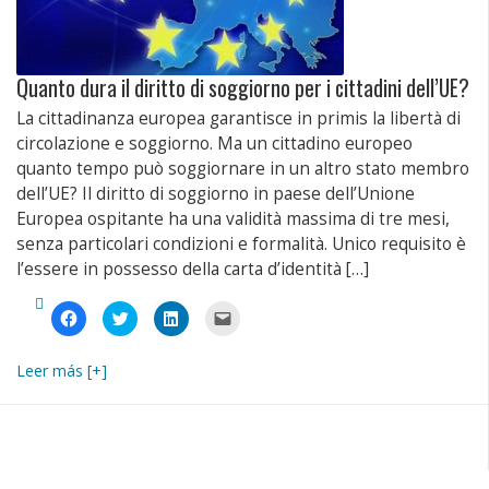
Quanto dura il diritto di soggiorno per i cittadini dell’UE?
La cittadinanza europea garantisce in primis la libertà di
circolazione e soggiorno. Ma un cittadino europeo
quanto tempo può soggiornare in un altro stato membro
dell’UE? Il diritto di soggiorno in paese dell’Unione
Europea ospitante ha una validità massima di tre mesi,
senza particolari condizioni e formalità. Unico requisito è
l’essere in possesso della carta d’identità […]
Fai
Fai
Fai
Fai
clic
clic
clic
clic
per
qui
qui
per
condividere
per
per
inviare
su
condividere
condividere
un
Leer más [+]
Facebook
su
su
link
(Si
Twitter
LinkedIn
a
apre
(Si
(Si
un
in
apre
apre
amico
una
in
in
via
nuova
una
una
e-
finestra)
nuova
nuova
mail
finestra)
finestra)
(Si
apre