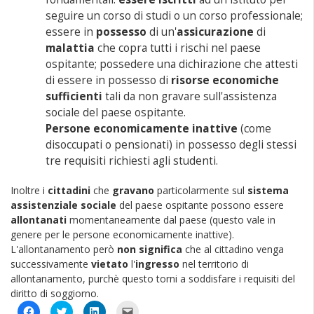
seguire un corso di studi o un corso professionale;
essere in
possesso
di un'
assicurazione
di
malattia
che copra tutti i rischi nel paese
ospitante; possedere una dichirazione che attesti
di essere in possesso di
risorse economiche
sufficienti
tali da non gravare sull'assistenza
sociale del paese ospitante.
Persone economicamente inattive
(come
disoccupati o pensionati) in possesso degli stessi
tre requisiti richiesti agli studenti.
Inoltre i
cittadini
che
gravano
particolarmente sul
sistema
assistenziale sociale
del paese ospitante possono essere
allontanati
momentaneamente dal paese (questo vale in
genere per le persone economicamente inattive).
L'allontanamento però
non
significa
che al cittadino venga
successivamente
vietato
l'
ingresso
nel territorio di
allontanamento, purchè questo torni a soddisfare i requisiti del
diritto di soggiorno.
Fai
Fai
Fai
Fai