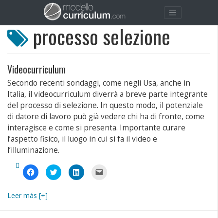
processo selezione
Videocurriculum
Secondo recenti sondaggi, come negli Usa, anche in
Italia, il videocurriculum diverrà a breve parte integrante
del processo di selezione. In questo modo, il potenziale
di datore di lavoro può già vedere chi ha di fronte, come
interagisce e come si presenta. Importante curare
l’aspetto fisico, il luogo in cui si fa il video e
l’illuminazione.
Fai
Fai
Fai
Fai
clic
clic
clic
clic
per
qui
qui
per
condividere
per
per
inviare
su
condividere
condividere
un
Leer más [+]
Facebook
su
su
link
(Si
Twitter
LinkedIn
a
apre
(Si
(Si
un
in
apre
apre
amico