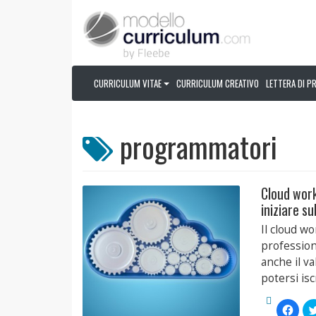
CURRICULUM VITAE
CURRICULUM CREATIVO
LETTERA DI P
programmatori
Cloud work
iniziare su
Il cloud wo
profession
anche il v
potersi isc
Fai