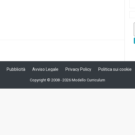
in
in
via
a
una
una
e-
ra)
nuova
nuova
mail
finestra)
finestra)
(Si
apre
in
una
nuova
finestra)
Pubblicità
Avviso Legale
Privacy Policy
Politica sui cookie
Copyright © 2008 - 2026 Modello Curriculum