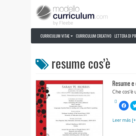
CURRICULUM VITAE
CURRICULUM CREATIVO
LETTERA DI P
resume cos’è
Resume e c
Che cos’è 
Fai
clic
per
condi
su
Leer más [+
Face
(Si
apre
in