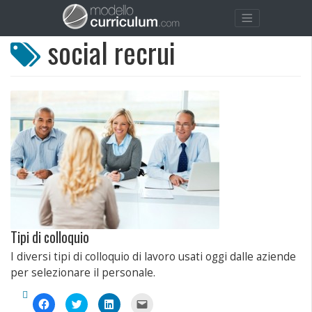
social recrui
Tipi di colloquio
I diversi tipi di colloquio di lavoro usati oggi dalle aziende
per selezionare il personale.
Fai
Fai
Fai
Fai
clic
clic
clic
clic