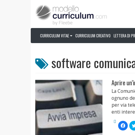
CURRICULUM VITAE
CURRICULUM CREATIVO
LETTERA DI P
software comunica
Aprire un’
La Comunic
ognuno dev
per via tel
enti intere
Fai
clic
per