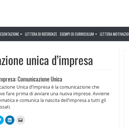
RESENTAZIONE
LETTERA DI REFERENZE
ESEMPI DI CURRICULUM
LETTERA MOTIVAZIO
zione unica d’impresa
impresa: Comunicazione Unica
azione Unica d’Impresa è la comunicazione che
e fare prima di avviare una nuova imprese. Avviene
ematica e comunica la nascita dell’impresa a tutti gli
ssati.
Fai
Fai
Fai
clic
clic
clic
qui
qui
per