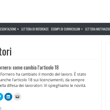
RESENTAZIONE
LETTERA DI REFERENZE
ESEMPI DI CURRICULUM
LETTERA MOTIVAZIO
tori
rnero: come cambia l’articolo 18
 Fornero ha cambiato il mondo del lavoro. È stato
 anche l’articolo 18 sui licenziamenti, da sempre
lla difesa dei lavoratori. Vi spieghiamo le novità.
Fai
Fai
Fai
clic
clic
clic
qui
qui
per
videre
per
per
inviare
condividere
condividere
un
]