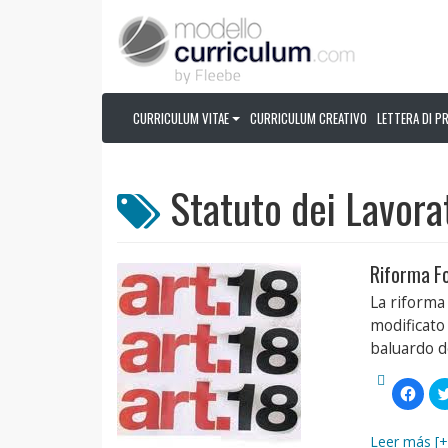
CURRICULUM VITAE
CURRICULUM CREATIVO
LETTERA DI P
Statuto dei Lavora
Riforma Fo
La riforma
modificato
baluardo de
Fai
clic
per
condi
su
Leer más [+