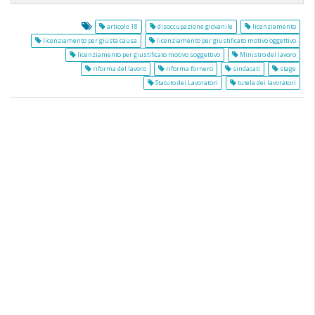
articolo 18
disoccupazione giovanile
licenziamento
licenziamento per giusta causa
licenziamento per giustificato motivo oggettivo
licenziamento per giustificato motivo soggettivo
Ministro del lavoro
riforma del lavoro
riforma fornero
sindacati
stage
Statuto dei Lavoratori
tutela dei lavoratori