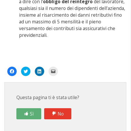
a dire con l'
obbligo del reintegro
del lavoratore,
qualsiasi sia il numero dei dipendenti dell'azienda,
insieme al risarcimento dei danni retributivi fino
ad un massimo di 5 mensilità e il pieno
versamento dei contributi sia assicurativi che
previdenziali.
Fai
Fai
Fai
Fai
clic
clic
clic
clic
per
qui
qui
per
condividere
per
per
inviare
su
condividere
condividere
un
Facebook
su
su
link
(Si
Twitter
LinkedIn
a
apre
(Si
(Si
un
Questa pagina ti è stata utile?
in
apre
apre
amico
una
in
in
via
nuova
una
una
e-
finestra)
nuova
nuova
mail
finestra)
finestra)
(Si
Sì
No
apre
in
una
nuova
finestra)