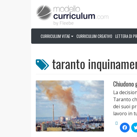
CURRICULUM VITAE
CURRICULUM CREATIVO
LETTERA DI P
taranto inquiname
Chiudono gl
La decision
Taranto ch
dei suoi pr
lavoro in tu
Fai
clic
per