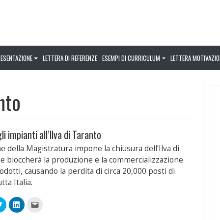
RESENTAZIONE
LETTERA DI REFERENZE
ESEMPI DI CURRICULUM
LETTERA MOTIVAZIO
nto
i impianti all’Ilva di Taranto
e della Magistratura impone la chiusura dell’Ilva di
e bloccherà la produzione e la commercializzazione
odotti, causando la perdita di circa 20,000 posti di
tta Italia.
Fai
Fai
Fai
clic
clic
clic
qui
qui
per