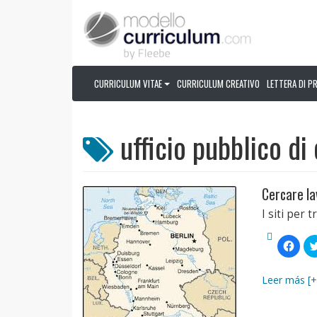
CURRICULUM VITAE
CURRICULUM CREATIVO
LETTERA DI P
ufficio pubblico d
Cercare lav
I siti per 
Fai
clic
per
condi
su
Leer más [+
Face
(Si
apre
in