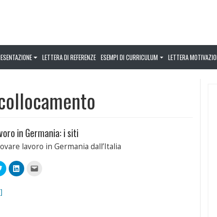
RESENTAZIONE
LETTERA DI REFERENZE
ESEMPI DI CURRICULUM
LETTERA MOTIVAZIO
i collocamento
oro in Germania: i siti
trovare lavoro in Germania dall’Italia
Fai
Fai
Fai
clic
clic
clic
qui
qui
per
videre
per
per
inviare
condividere
condividere
un
]
book
su
su
link
Twitter
LinkedIn
a
(Si
(Si
un
apre
apre
amico