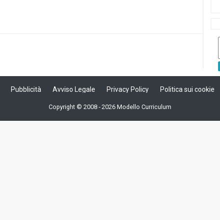
in
in
via
a
una
una
e-
ra)
nuova
nuova
mail
finestra)
finestra)
(Si
apre
in
una
nuova
finestra)
Pubblicità
Avviso Legale
Privacy Policy
Politica sui cookie
Copyright © 2008 - 2026 Modello Curriculum