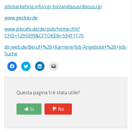
jobmarketing.info/cgi-bin/andiscus/discus.cgi
www.geokey.de
www.jobcafe.de/de/pub/home.cfm?
CFID=1295099&CFTOKEN=59411170
dir.web.de/Beruf+%26+Karriere/Job-Angebote+%26+Job-
Suche
Fai
Fai
Fai
Fai
clic
clic
clic
clic
per
qui
qui
per
condividere
per
per
inviare
su
condividere
condividere
un
Facebook
su
su
link
(Si
Twitter
LinkedIn
a
apre
(Si
(Si
un
Questa pagina ti è stata utile?
in
apre
apre
amico
una
in
in
via
nuova
una
una
e-
finestra)
nuova
nuova
mail
finestra)
finestra)
(Si
Sì
No
apre
in
una
nuova
finestra)