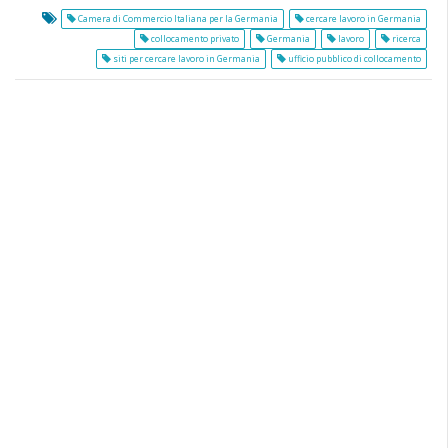
Camera di Commercio Italiana per la Germania
cercare lavoro in Germania
collocamento privato
Germania
lavoro
ricerca
siti per cercare lavoro in Germania
ufficio pubblico di collocamento