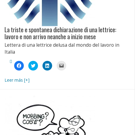
La triste e spontanea dichiarazione di una lettrice:
lavoro e non arrivo neanche a inizio mese
Lettera di una lettrice delusa dal mondo del lavoro in
Italia
Fai
Fai
Fai
Fai
clic
clic
clic
clic
per
qui
qui
per
condividere
per
per
inviare
su
condividere
condividere
un
Leer más [+]
Facebook
su
su
link
(Si
Twitter
LinkedIn
a
apre
(Si
(Si
un
in
apre
apre
amico
una
in
in
via
nuova
una
una
e-
finestra)
nuova
nuova
mail
finestra)
finestra)
(Si
apre
in
una
nuova
finestra)