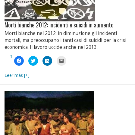
Morti bianche 2012: incidenti e suicidi in aumento
Morti bianche nel 2012: in diminuzione gli incidenti
mortali, ma preoccupano i tanti casi di suicidi per la crisi
economica. Il lavoro uccide anche nel 2013.
Fai
Fai
Fai
Fai
clic
clic
clic
clic
per
qui
qui
per
condividere
per
per
inviare
su
condividere
condividere
un
Leer más [+]
Facebook
su
su
link
(Si
Twitter
LinkedIn
a
apre
(Si
(Si
un
in
apre
apre
amico
una
in
in
via
nuova
una
una
e-
finestra)
nuova
nuova
mail
finestra)
finestra)
(Si
apre
in
una
nuova
finestra)