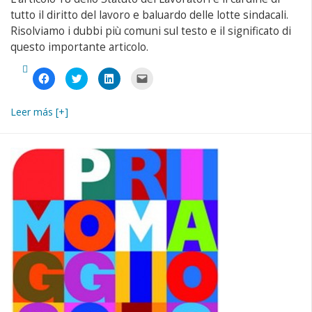
tutto il diritto del lavoro e baluardo delle lotte sindacali.
Risolviamo i dubbi più comuni sul testo e il significato di
questo importante articolo.
Fai
Fai
Fai
Fai
clic
clic
clic
clic
per
qui
qui
per
condividere
per
per
inviare
su
condividere
condividere
un
Leer más [+]
Facebook
su
su
link
(Si
Twitter
LinkedIn
a
apre
(Si
(Si
un
in
apre
apre
amico
una
in
in
via
nuova
una
una
e-
finestra)
nuova
nuova
mail
finestra)
finestra)
(Si
apre
in
una
nuova
finestra)