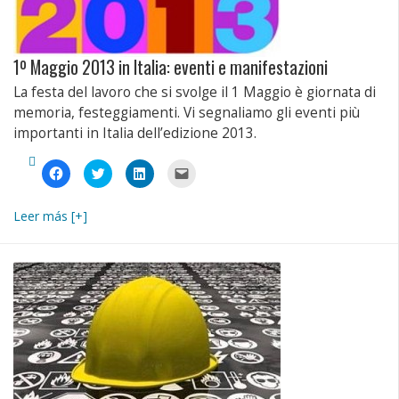
1º Maggio 2013 in Italia: eventi e manifestazioni
La festa del lavoro che si svolge il 1 Maggio è giornata di
memoria, festeggiamenti. Vi segnaliamo gli eventi più
importanti in Italia dell’edizione 2013.
Fai
Fai
Fai
Fai
clic
clic
clic
clic
per
qui
qui
per
condividere
per
per
inviare
su
condividere
condividere
un
Leer más [+]
Facebook
su
su
link
(Si
Twitter
LinkedIn
a
apre
(Si
(Si
un
in
apre
apre
amico
una
in
in
via
nuova
una
una
e-
finestra)
nuova
nuova
mail
finestra)
finestra)
(Si
apre
in
una
nuova
finestra)