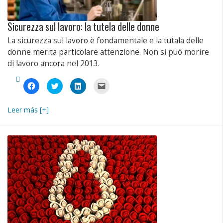
Sicurezza sul lavoro: la tutela delle donne
La sicurezza sul lavoro è fondamentale e la tutala delle
donne merita particolare attenzione. Non si può morire
di lavoro ancora nel 2013.
Fai
Fai
Fai
Fai
clic
clic
clic
clic
per
qui
qui
per
condividere
per
per
inviare
su
condividere
condividere
un
Leer más [+]
Facebook
su
su
link
(Si
Twitter
LinkedIn
a
apre
(Si
(Si
un
in
apre
apre
amico
una
in
in
via
nuova
una
una
e-
finestra)
nuova
nuova
mail
finestra)
finestra)
(Si
apre
in
una
nuova
finestra)