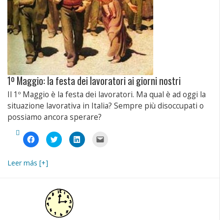
1º Maggio: la festa dei lavoratori ai giorni nostri
Il 1º Maggio è la festa dei lavoratori. Ma qual è ad oggi la
situazione lavorativa in Italia? Sempre più disoccupati o
possiamo ancora sperare?
Fai
Fai
Fai
Fai
clic
clic
clic
clic
per
qui
qui
per
condividere
per
per
inviare
su
condividere
condividere
un
Leer más [+]
Facebook
su
su
link
(Si
Twitter
LinkedIn
a
apre
(Si
(Si
un
in
apre
apre
amico
una
in
in
via
nuova
una
una
e-
finestra)
nuova
nuova
mail
finestra)
finestra)
(Si
apre