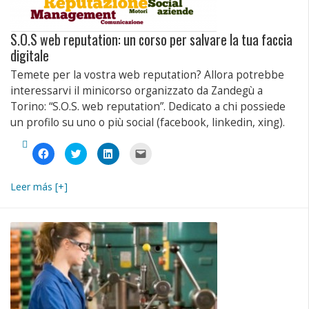
una
nuova
finestra)
S.O.S web reputation: un corso per salvare la tua faccia
digitale
Temete per la vostra web reputation? Allora potrebbe
interessarvi il minicorso organizzato da Zandegù a
Torino: “S.O.S. web reputation”. Dedicato a chi possiede
un profilo su uno o più social (facebook, linkedin, xing).
Fai
Fai
Fai
Fai
clic
clic
clic
clic
per
qui
qui
per
condividere
per
per
inviare
su
condividere
condividere
un
Leer más [+]
Facebook
su
su
link
(Si
Twitter
LinkedIn
a
apre
(Si
(Si
un
in
apre
apre
amico
una
in
in
via
nuova
una
una
e-
finestra)
nuova
nuova
mail
finestra)
finestra)
(Si
apre
in
una
nuova
finestra)