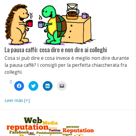
in
una
nuova
finestra)
La pausa caffè: cosa dire e non dire ai colleghi
Cosa si può dire e cosa invece è meglio non dire durante
la pausa caffè? I consigli per la perfetta chiaccherata fra
colleghi.
Fai
Fai
Fai
Fai
clic
clic
clic
clic
per
qui
qui
per
condividere
per
per
inviare
su
condividere
condividere
un
Leer más [+]
Facebook
su
su
link
(Si
Twitter
LinkedIn
a
apre
(Si
(Si
un
in
apre
apre
amico
una
in
in
via
nuova
una
una
e-
finestra)
nuova
nuova
mail
finestra)
finestra)
(Si
apre
in