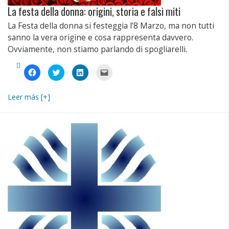
La festa della donna: origini, storia e falsi miti
La Festa della donna si festeggia l’8 Marzo, ma non tutti
sanno la vera origine e cosa rappresenta davvero.
Ovviamente, non stiamo parlando di spogliarelli.
Fai
Fai
Fai
Fai
clic
clic
clic
clic
per
qui
qui
per
condividere
per
per
inviare
su
condividere
condividere
un
Leer más [+]
Facebook
su
su
link
(Si
Twitter
LinkedIn
a
apre
(Si
(Si
un
in
apre
apre
amico
una
in
in
via
nuova
una
una
e-
finestra)
nuova
nuova
mail
finestra)
finestra)
(Si
apre
in
una
nuova
finestra)