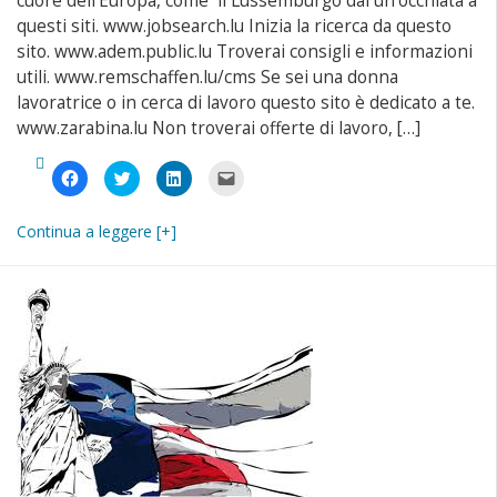
cuore dell’Europa, come il Lussemburgo dai un’occhiata a
questi siti. www.jobsearch.lu Inizia la ricerca da questo
sito. www.adem.public.lu Troverai consigli e informazioni
utili. www.remschaffen.lu/cms Se sei una donna
lavoratrice o in cerca di lavoro questo sito è dedicato a te.
www.zarabina.lu Non troverai offerte di lavoro, […]
Fai
Fai
Fai
Fai
clic
clic
clic
clic
per
qui
qui
per
condividere
per
per
inviare
su
condividere
condividere
un
Continua a leggere [+]
Facebook
su
su
link
(Si
Twitter
LinkedIn
a
apre
(Si
(Si
un
in
apre
apre
amico
una
in
in
via
nuova
una
una
e-
finestra)
nuova
nuova
mail
finestra)
finestra)
(Si
apre
in
una
nuova
finestra)