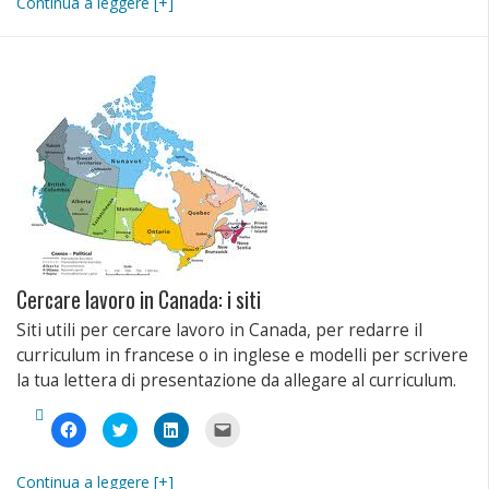
Continua a leggere [+]
Facebook
su
su
link
(Si
Twitter
LinkedIn
a
apre
(Si
(Si
un
in
apre
apre
amico
una
in
in
via
nuova
una
una
e-
finestra)
nuova
nuova
mail
finestra)
finestra)
(Si
apre
in
una
nuova
finestra)
Cercare lavoro in Canada: i siti
Siti utili per cercare lavoro in Canada, per redarre il
curriculum in francese o in inglese e modelli per scrivere
la tua lettera di presentazione da allegare al curriculum.
Fai
Fai
Fai
Fai
clic
clic
clic
clic
per
qui
qui
per
condividere
per
per
inviare
su
condividere
condividere
un
Continua a leggere [+]