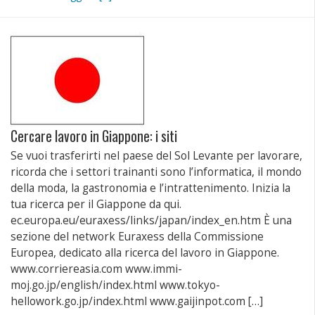
Facebook
su
su
link
(Si
Twitter
LinkedIn
a
apre
(Si
(Si
un
in
apre
apre
amico
una
in
in
via
nuova
una
una
e-
finestra)
nuova
nuova
mail
finestra)
finestra)
(Si
apre
in
una
nuova
finestra)
Cercare lavoro in Giappone: i siti
Se vuoi trasferirti nel paese del Sol Levante per lavorare,
ricorda che i settori trainanti sono l’informatica, il mondo
della moda, la gastronomia e l’intrattenimento. Inizia la
tua ricerca per il Giappone da qui.
ec.europa.eu/euraxess/links/japan/index_en.htm È una
sezione del network Euraxess della Commissione
Europea, dedicato alla ricerca del lavoro in Giappone.
www.corriereasia.com www.immi-
moj.go.jp/english/index.html www.tokyo-
hellowork.go.jp/index.html www.gaijinpot.com […]