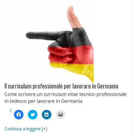
finestra)
nuova
nuova
mail
finestra)
finestra)
(Si
apre
in
una
nuova
finestra)
Il curriculum professionale per lavorare in Germania
Come scrivere un curriculum vitae tecnico-professionale
in tedesco per lavorare in Germania
Fai
Fai
Fai
Fai
clic
clic
clic
clic
per
qui
qui
per
condividere
per
per
inviare
su
condividere
condividere
un
Continua a leggere [+]
Facebook
su
su
link