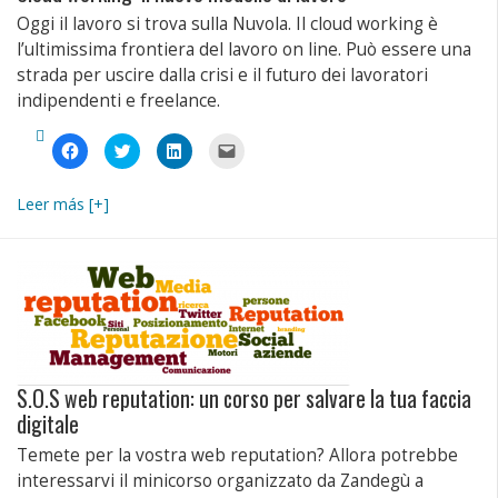
Oggi il lavoro si trova sulla Nuvola. Il cloud working è
l’ultimissima frontiera del lavoro on line. Può essere una
strada per uscire dalla crisi e il futuro dei lavoratori
indipendenti e freelance.
Fai
Fai
Fai
Fai
clic
clic
clic
clic
per
qui
qui
per
condividere
per
per
inviare
su
condividere
condividere
un
Leer más [+]
Facebook
su
su
link
(Si
Twitter
LinkedIn
a
apre
(Si
(Si
un
in
apre
apre
amico
una
in
in
via
nuova
una
una
e-
finestra)
nuova
nuova
mail
finestra)
finestra)
(Si
apre
in
una
nuova
finestra)
S.O.S web reputation: un corso per salvare la tua faccia
digitale
Temete per la vostra web reputation? Allora potrebbe
interessarvi il minicorso organizzato da Zandegù a