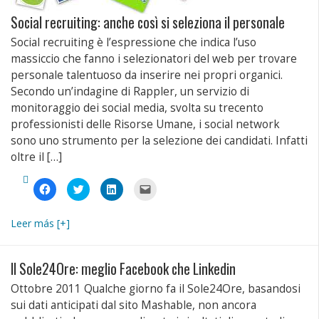
Social recruiting: anche così si seleziona il personale
Social recruiting è l’espressione che indica l’uso
massiccio che fanno i selezionatori del web per trovare
personale talentuoso da inserire nei propri organici.
Secondo un’indagine di Rappler, un servizio di
monitoraggio dei social media, svolta su trecento
professionisti delle Risorse Umane, i social network
sono uno strumento per la selezione dei candidati. Infatti
oltre il […]
Fai
Fai
Fai
Fai
clic
clic
clic
clic
per
qui
qui
per
condividere
per
per
inviare
su
condividere
condividere
un
Leer más [+]
Facebook
su
su
link
(Si
Twitter
LinkedIn
a
apre
(Si
(Si
un
in
apre
apre
amico
una
in
in
via
Il Sole24Ore: meglio Facebook che Linkedin
nuova
una
una
e-
finestra)
nuova
nuova
mail
Ottobre 2011 Qualche giorno fa il Sole24Ore, basandosi
finestra)
finestra)
(Si
apre
sui dati anticipati dal sito Mashable, non ancora
in
una