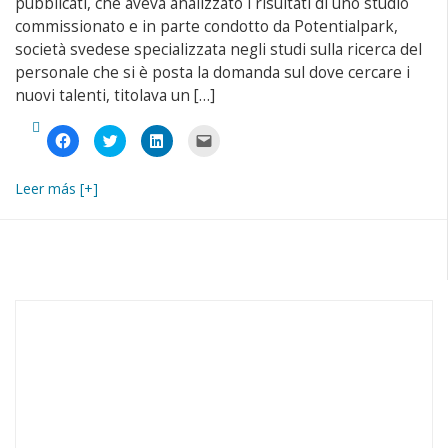
pubblicati, che aveva analizzato i risultati di uno studio
nuova
finestra)
commissionato e in parte condotto da Potentialpark,
società svedese specializzata negli studi sulla ricerca del
personale che si è posta la domanda sul dove cercare i
nuovi talenti, titolava un […]
Fai
Fai
Fai
Fai
clic
clic
clic
clic
per
qui
qui
per
condividere
per
per
inviare
su
condividere
condividere
un
Leer más [+]
Facebook
su
su
link
(Si
Twitter
LinkedIn
a
apre
(Si
(Si
un
in
apre
apre
amico
una
in
in
via
nuova
una
una
e-
finestra)
nuova
nuova
mail
finestra)
finestra)
(Si
apre
in
una
nuova
finestra)