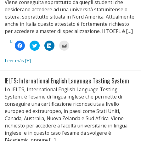
Viene conseguita soprattutto da quegli studenti che
desiderano accedere ad una università statunitense o
estera, soprattutto situata in Nord America. Attualmente
anche in Italia questo attestato è fortemente richiesto
per accedere a master di specializzazione. Il TOEFL è […]
Fai
Fai
Fai
Fai
clic
clic
clic
clic
per
qui
qui
per
condividere
per
per
inviare
su
condividere
condividere
un
Leer más [+]
Facebook
su
su
link
(Si
Twitter
LinkedIn
a
apre
(Si
(Si
un
in
apre
apre
amico
una
in
in
via
IELTS: International English Language Testing System
nuova
una
una
e-
finestra)
nuova
nuova
mail
Lo IELTS, International English Language Testing
finestra)
finestra)
(Si
apre
System, è l’esame di lingua inglese che permette di
in
una
conseguire una certificazione riconosciuta a livello
nuova
finestra)
europeo ed extrauropeo, in paesi come Stati Uniti,
Canada, Australia, Nuova Zelanda e Sud Africa. Viene
richiesto per accedere a facoltà universitarie in lingua
inglese, e in questo caso l’esame da svolgere è
l’Academic, oppure […]