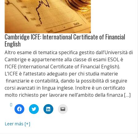
Cambridge ICFE: International Certificate of Financial
English
Altro esame di tematica specifica gestito dall’Università di
Cambrige e appartenente alla classe di esami ESOL è
l’ICFE (International Certificate of Financial English).
L’ICFE è l’attestato adeguato per chi studia materie
finanziarie e contabilità, dando la possibilità di seguire
corsi avanzati in lingua inglese. Inoltre è un certificato
molto richiesto per lavorare nell’ambito della finanza […]
Fai
Fai
Fai
Fai
clic
clic
clic
clic
per
qui
qui
per
condividere
per
per
inviare
su
condividere
condividere
un
Leer más [+]
Facebook
su
su
link
(Si
Twitter
LinkedIn
a
apre
(Si
(Si
un
in
apre
apre
amico