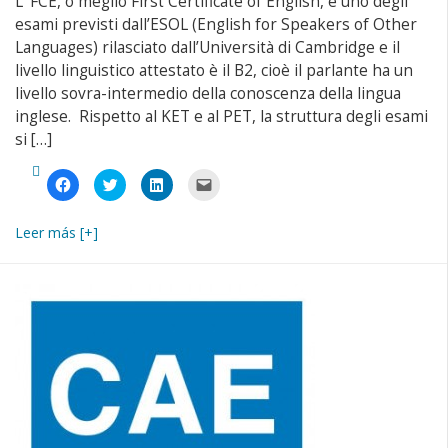
L’ FCE, o meglio First Certificate of English, è uno degli
esami previsti dall’ESOL (English for Speakers of Other
Languages) rilasciato dall’Università di Cambridge e il
livello linguistico attestato è il B2, cioè il parlante ha un
livello sovra-intermedio della conoscenza della lingua
inglese. Rispetto al KET e al PET, la struttura degli esami
si […]
Fai
Fai
Fai
Fai
clic
clic
clic
clic
per
qui
qui
per
condividere
per
per
inviare
su
condividere
condividere
un
Leer más [+]
Facebook
su
su
link
(Si
Twitter
LinkedIn
a
apre
(Si
(Si
un
in
apre
apre
amico
una
in
in
via
nuova
una
una
e-
finestra)
nuova
nuova
mail
finestra)
finestra)
(Si
apre
in
una
nuova
finestra)