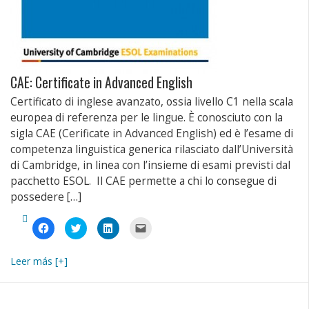
CAE: Certificate in Advanced English
Certificato di inglese avanzato, ossia livello C1 nella scala
europea di referenza per le lingue. È conosciuto con la
sigla CAE (Cerificate in Advanced English) ed è l’esame di
competenza linguistica generica rilasciato dall’Università
di Cambridge, in linea con l’insieme di esami previsti dal
pacchetto ESOL. Il CAE permette a chi lo consegue di
possedere […]
Fai
Fai
Fai
Fai
clic
clic
clic
clic
per
qui
qui
per
condividere
per
per
inviare
su
condividere
condividere
un
Leer más [+]
Facebook
su
su
link
(Si
Twitter
LinkedIn
a
apre
(Si
(Si
un
in
apre
apre
amico
una
in
in
via
nuova
una
una
e-