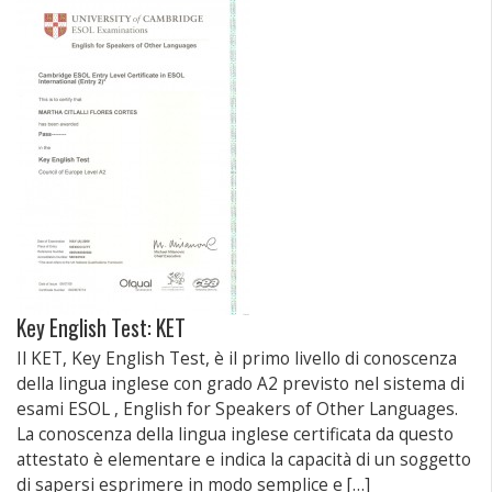
nuova
una
una
e-
finestra)
nuova
nuova
mail
finestra)
finestra)
(Si
apre
in
una
nuova
finestra)
Key English Test: KET
Il KET, Key English Test, è il primo livello di conoscenza
della lingua inglese con grado A2 previsto nel sistema di
esami ESOL , English for Speakers of Other Languages.
La conoscenza della lingua inglese certificata da questo
attestato è elementare e indica la capacità di un soggetto
di sapersi esprimere in modo semplice e […]