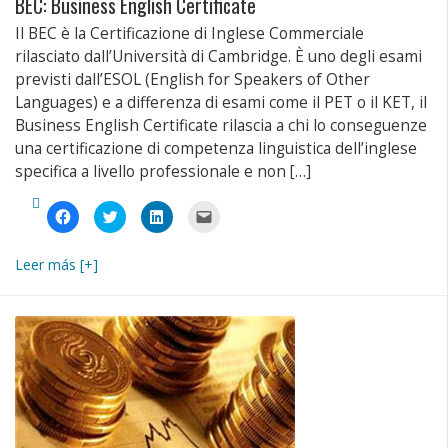
BEC: Business English Certificate
Il BEC è la Certificazione di Inglese Commerciale
rilasciato dall’Università di Cambridge. È uno degli esami
previsti dall’ESOL (English for Speakers of Other
Languages) e a differenza di esami come il PET o il KET, il
Business English Certificate rilascia a chi lo conseguenze
una certificazione di competenza linguistica dell’inglese
specifica a livello professionale e non […]
Fai
Fai
Fai
Fai
clic
clic
clic
clic
per
qui
qui
per
condividere
per
per
inviare
su
condividere
condividere
un
Leer más [+]
Facebook
su
su
link
(Si
Twitter
LinkedIn
a
apre
(Si
(Si
un
in
apre
apre
amico
una
in
in
via
nuova
una
una
e-
finestra)
nuova
nuova
mail
finestra)
finestra)
(Si
apre
in
una
nuova
finestra)