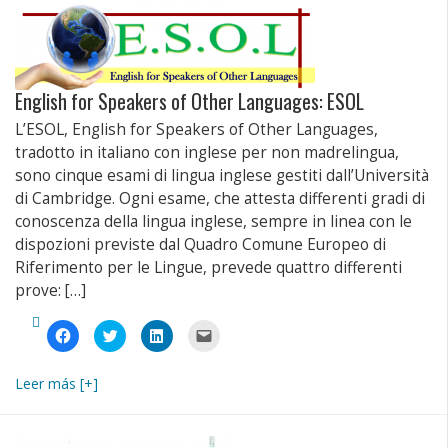
una
in
in
via
nuova
una
una
e-
finestra)
nuova
nuova
mail
finestra)
finestra)
(Si
apre
in
una
nuova
English for Speakers of Other Languages: ESOL
finestra)
L’ESOL, English for Speakers of Other Languages,
tradotto in italiano con inglese per non madrelingua,
sono cinque esami di lingua inglese gestiti dall’Università
di Cambridge. Ogni esame, che attesta differenti gradi di
conoscenza della lingua inglese, sempre in linea con le
dispozioni previste dal Quadro Comune Europeo di
Riferimento per le Lingue, prevede quattro differenti
prove: […]
Fai
Fai
Fai
Fai
clic
clic
clic
clic
per
qui
qui
per
condividere
per
per
inviare
su
condividere
condividere
un
Leer más [+]
Facebook
su
su
link
(Si
Twitter
LinkedIn
a
apre
(Si
(Si
un
in
apre
apre
amico
una
in
in
via